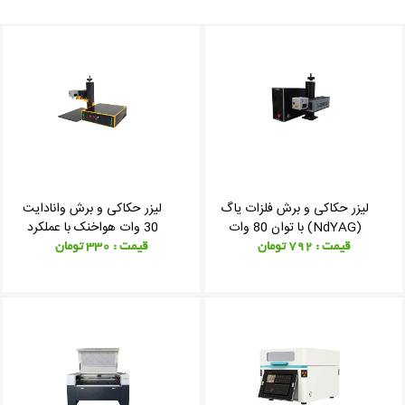
لیزر حکاکی و برش فلزات یاگ
لیزر حکاکی و برش وانادایت
(NdYAG) با توان 80 وات
30 وات هواخنک با عملکرد
قرمز 0
بسیار ظریف
قیمت : 792 تومان
قیمت : 330 تومان