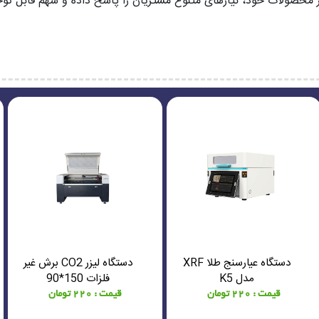
ستمر محصولات خود، نیازهای متنوع مشتریان را پاسخ داده و سهم قابل ت
دستگاه عیارسنج طلا XRF
دستگاه لیزر CO2 برش غیر
مدل K5
فلزات 150*90
قیمت : 220 تومان
قیمت : 220 تومان