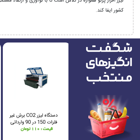
لیزر افزار پرتو همواره در تلاش است تا با نوآوری و ارتقاء م
کشور ایفا کند.
ماژول خط تولید فراهوشمند
دستگاه لیزر CO2 برش غیر
موقعیت یاب آبی نفتی
فلزات 150 در 90 وارداتی
الجی 2 تایی بزرگ 10x10
قیمت : 240 تومان
قیمت : 110 تومان