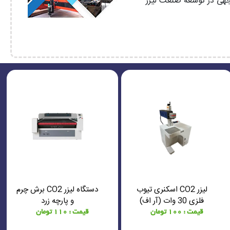
وجهی در توسعه صنعت لیزر
لیزر CO2 اسکنری تیوب
دستگاه لیزر CO2 برش چرم
فلزی 30 وات (آر اف)
و پارچه زرد
20x20
قیمت : 100 تومان
قیمت : 110 تومان