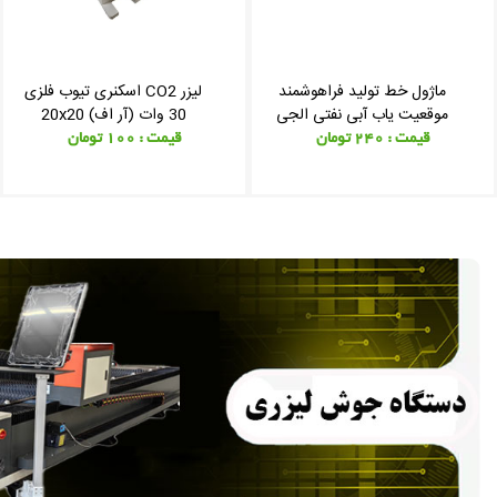
ماژول خط تولید فراهوشمند
لیزر CO2 اسکنری تیوب فلزی
موقعیت یاب آبی نفتی الجی
30 وات (آر اف) 20x20
2 تایی بزرگ 10x10
قیمت : 240 تومان
قیمت : 100 تومان