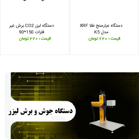
دستگاه عیارسنج طلا XRF
دستگاه لیزر CO2 برش غیر
مدل K5
فلزات 150*90
قیمت : 220 تومان
قیمت : 220 تومان