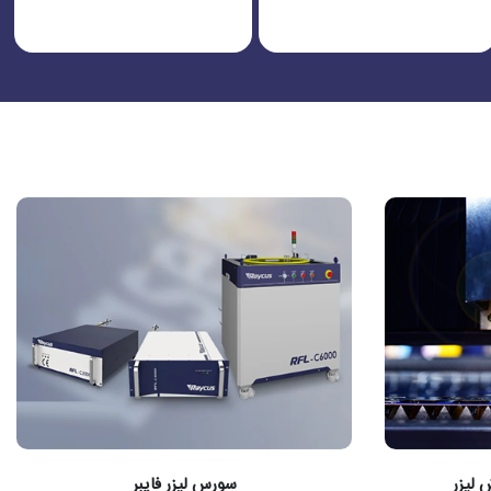
لیزر
سورس لیزر فایبر