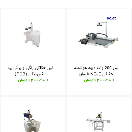
لیزر 200 وات دیود هوشمند
لیزر حکاکی رنگی و برش برد
حکاکی NEJE با سایز
الکترونیکی (PCB)
70*100 30X30
قیمت : 220 تومان
قیمت : 220 تومان